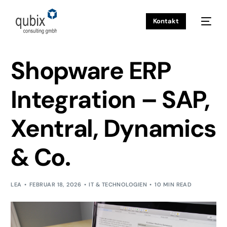
Kontakt
INSIGHTS
IT & TECHNOLOGIEN
SHOPWARE ERP
INTEGRATION – SAP, XENTRAL, DYNAMICS & CO.
Shopware ERP
Integration – SAP,
Xentral, Dynamics
& Co.
LEA
FEBRUAR 18, 2026
IT & TECHNOLOGIEN
10 MIN READ