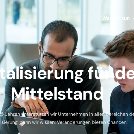
Was wir tun
Leistungen
Branchen
talisierung
für d
POS Kassensys
Mittelstand
Case Studies
Academy
25 Jahren unterstützen wir Unternehmen in allen Bereichen d
lisierung, denn wir wissen: Veränderungen bieten Chancen.