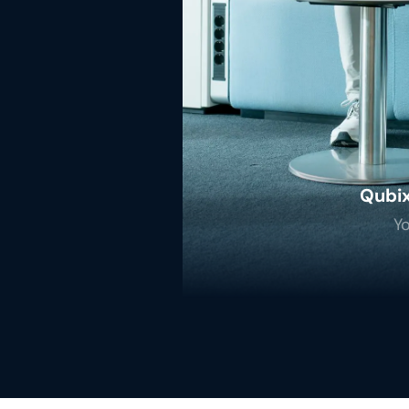
Qubi
Yo