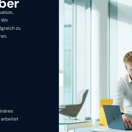
über
vation,
 Wir
lgreich zu
ren.
linäres
 arbeitet