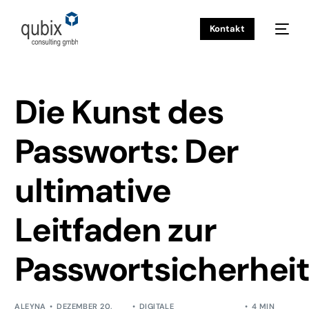
Kontakt
INSIGHTS
DIGITALE TRANSFORMATION
DIE KUNST DES
PASSWORTS: DER ULTIMATIVE LEITFADEN ZUR
PASSWORTSICHERHEIT
Die Kunst des
Passworts: Der
ultimative
Leitfaden zur
Passwortsicherhei
ALEYNA
DEZEMBER 20,
DIGITALE
4 MIN