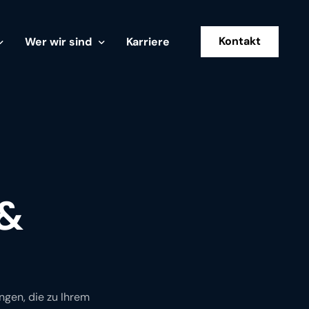
Kontakt
Wer wir sind
Karriere
Über uns
Mission
teme
Insights
NEU
 &
gen, die zu Ihrem