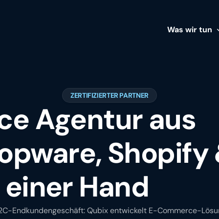
Was wir tun
Leistungen
ZERTIFIZIERTER PARTNER
Branchen
e Agentur aus
POS Kassensys
hopware, Shopify
Case Studies
Academy
 einer Hand
2C-Endkundengeschäft: Qubix entwickelt E-Commerce-Lösun