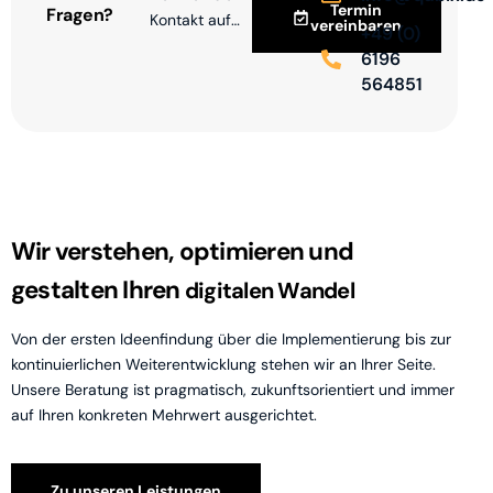
Termin
Fragen?
Kontakt auf…
vereinbaren
+49 (0)
6196
564851
Wir verstehen, optimieren und
gestalten Ihren
digitalen Wandel
Von
der
ersten
Ideenfindung
über
die
Implementierung
bis
zur
kontinuierlichen
Weiterentwicklung
stehen
wir
an
Ihrer
Seite.
Unsere
Beratung
ist
pragmatisch,
zukunftsorientiert
und
immer
auf
Ihren
konkreten
Mehrwert
ausgerichtet.
Zu unseren Leistungen