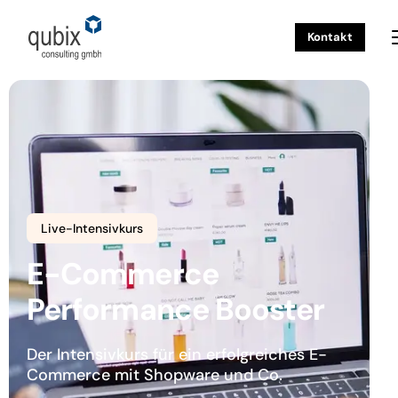
Kontakt
Live-Intensivkurs
E-Commerce
Performance Booster
Der Intensivkurs für ein erfolgreiches E-
Commerce mit Shopware und Co.