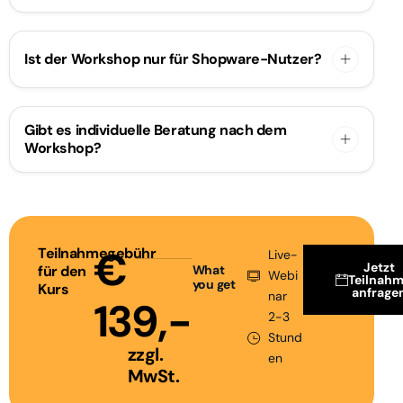
Ist der Workshop nur für Shopware-Nutzer?
Gibt es individuelle Beratung nach dem
Workshop?
€
Teilnahmegebühr
Live-
Jetzt
für den
What
Webi
Teilnah
you get
Kurs
anfrage
nar
139,-
2-3
Stund
zzgl.
en
MwSt.